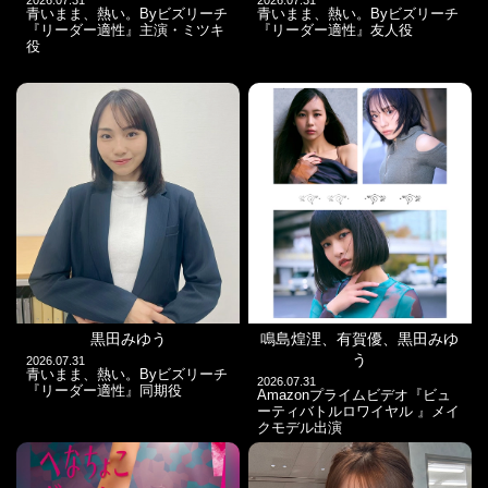
2026.07.31
2026.07.31
青いまま、熱い。Byビズリーチ
青いまま、熱い。Byビズリーチ
『リーダー適性』主演・ミツキ
『リーダー適性』友人役
役
黒田みゆう
鳴島煌浬、有賀優、黒田みゆ
う
2026.07.31
青いまま、熱い。Byビズリーチ
2026.07.31
『リーダー適性』同期役
Amazonプライムビデオ『ビュ
ーティバトルロワイヤル 』メイ
クモデル出演