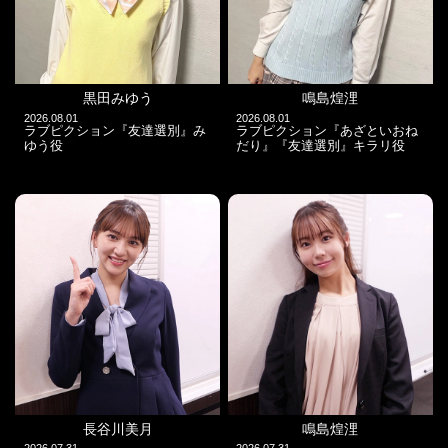
黒田みゆう
鳴島煌浬
2026.08.01
2026.08.01
ラブピクション『友達選別』み
ラブピクション『あざといおね
ゆう役
だり』『友達選別』キラリ役
長谷川美月
鳴島煌浬