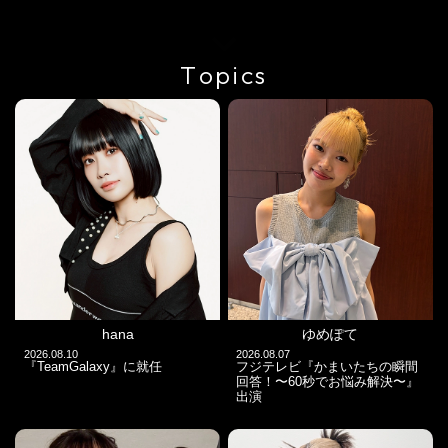
hana
ゆめぽて
2026.08.10
2026.08.07
『TeamGalaxy』に就任
フジテレビ『かまいたちの瞬間
回答！〜60秒でお悩み解決〜』
出演