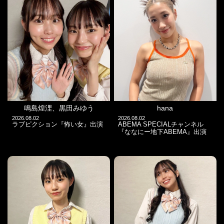
鳴島煌浬、黒田みゆう
hana
2026.08.02
2026.08.02
ラブピクション『怖い女』出演
ABEMA SPECIALチャンネル
『ななにー地下ABEMA』出演