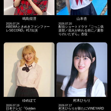
鳴島煌浬
山本杏
2026.07.24
2026.07.20
ABEMAときめきファンファー
配信ショートドラマ『ごっこ俱
レSECOND』#17出演
楽部／花火が終わる前に／夏祭
りのいたずら』杏役
ゆめぽて
村木ひらり
2026.07.19
2026.07.17
日本テレビ『Golden
村木ひらりが新たにVINEYARD