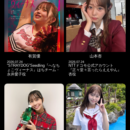
有賀優
山本杏
2026.07.24
2026.07.24
“STRAYDOG”Seedling『へなち
NTTドコモ公式アカウント
ょこヴィーナス』はちチーム・
『正々堂々言ったらええやん』
永井愛子役
杏役